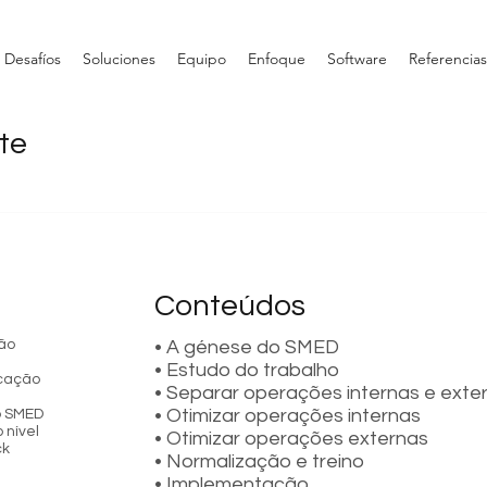
Desafíos
Soluciones
Equipo
Enfoque
Software
Referencias
te
ute Exchange of Die
Conteúdos
e série/fabrico.
rão
• A génese do SMED
• Estudo do trabalho
icação
• Separar operações internas e exte
• Otimizar operações internas
o SMED
 nível
• Otimizar operações externas
ck
• Normalização e treino
• Implementação