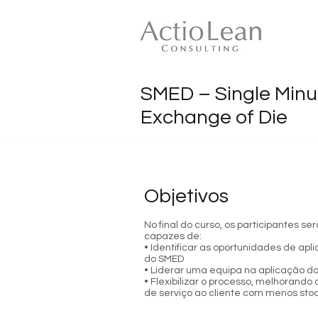
SMED – Single Minu
Exchange of Die
SMED – Single Min
Objetivos
Redução do tempo de mudança d
No final do curso, os participantes se
capazes de:
• Identificar as oportunidades de apl
do SMED
• Liderar uma equipa na aplicação d
• Flexibilizar o processo, melhorando o
de serviço ao cliente com menos sto
1 dia – 8 horas